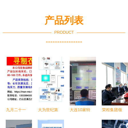
产品列表
PRODUCT
----------------
九月二十一
大为世纪第
大连10家特
荣程集团领
日商业信息
二代安全信
色工厂全面
导深入天荣
精选 客户
息消防宣传
开放参观，
公司炼钢