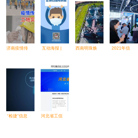
寻源、厂房
机 智慧赋
预约及防疫
厂，督导检
流转与疫情
能，筑牢火
须知全解析
查生产运行
防控提醒
灾防控信息
与疫情防控
屏障
工作
济南疫情传
互动海报 |
西南明珠焕
2021年信
播链涉及多
今天，你
新颜 看长
息通信产业
处建筑工
扫“场所
寿区“攻坚
创新贡献奖
地，防控面
码”了吗？
战污染·绿
丨亚信科技
临复杂挑战
——常态化
色促发
边缘AI一体
防控下
展”的生态
机AISWare
的“通行
蝶变之路
AI Edge荣
证”与责任
获创新数字
“检捷”信息
河北省工信
化转型奖
系统正式上
厅推出104
线 科技赋
款云产品，