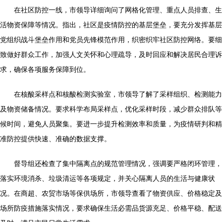
在社区防控一线，市领导详细询问了网格化管理、重点人员排查、生
活物资保障等情况。指出，社区是疫情防控的基层堡垒，要充分发挥基层
党组织战斗堡垒作用和党员先锋模范作用，织密织牢社区防控网络。要细
致做好群众工作，加强人文关怀和心理疏导，及时回应和解决居民合理诉
求，确保各项服务保障到位。
在核酸采样点和核酸检测实验室，市领导了解了采样组织、检测能力
及物资储备情况。要求科学布局采样点，优化采样时段，减少群众排队等
候时间，避免人员聚集。要进一步提升检测效率和质量，为疫情研判和精
准防控提供快速、准确的数据支撑。
督导组还检查了集中隔离点的规范管理情况，强调要严格闭环管理，
落实环境消杀、垃圾清运等各项规定，并关心隔离人员的生活与健康状
况。在商超、农贸市场等保供场所，市领导查看了物资供应、价格稳定及
场所防疫措施落实情况，要求确保生活必需品货源充足、价格平稳、配送